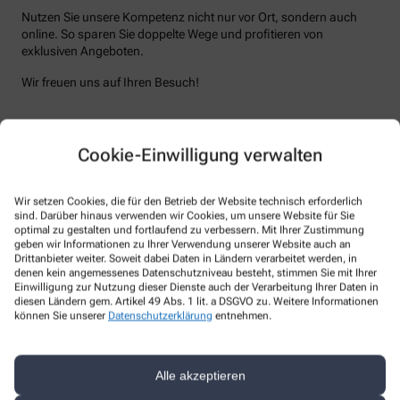
Nutzen Sie unsere Kompetenz nicht nur vor Ort, sondern auch
online. So sparen Sie doppelte Wege und profitieren von
exklusiven Angeboten.
Wir freuen uns auf Ihren Besuch!
Unsere Leistungen
Cookie-Einwilligung verwalten
Alle Leistungen
Wir sind für Sie da – vor Ort und digital
Wir setzen Cookies, die für den Betrieb der Website technisch erforderlich
sind. Darüber hinaus verwenden wir Cookies, um unsere Website für Sie
optimal zu gestalten und fortlaufend zu verbessern. Mit Ihrer Zustimmung
Unsere Apotheke steht nicht nur als vertrauenswürdiger Ort in
geben wir Informationen zu Ihrer Verwendung unserer Website auch an
Ihrer Nachbarschaft, sondern auch als digitaler Begleiter zur
Drittanbieter weiter. Soweit dabei Daten in Ländern verarbeitet werden, in
Verfügung. Vor Ort bieten wir Ihnen eine persönliche Beratung
denen kein angemessenes Datenschutzniveau besteht, stimmen Sie mit Ihrer
und Betreuung an. Online stehen wir Ihnen mit derselben
Einwilligung zur Nutzung dieser Dienste auch der Verarbeitung Ihrer Daten in
diesen Ländern gem. Artikel 49 Abs. 1 lit. a DSGVO zu. Weitere Informationen
Expertise und Fürsorge zur Verfügung. In beiden Dimensionen,
können Sie unserer
Datenschutzerklärung
entnehmen.
physisch und digital, bleiben wir Ihr verlässlicher Partner in allen
Gesundheitsfragen.
Alle akzeptieren